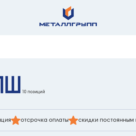
ПШ
10 позиций
я
отсрочка оплаты
скидки постоянным кли