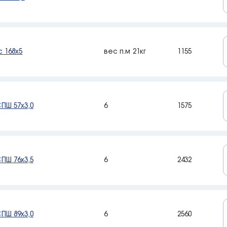
 168х5
вес п.м 21кг
1155
ПШ 57х3,0
6
1575
ПШ 76х3,5
6
2432
ПШ 89х3,0
6
2560