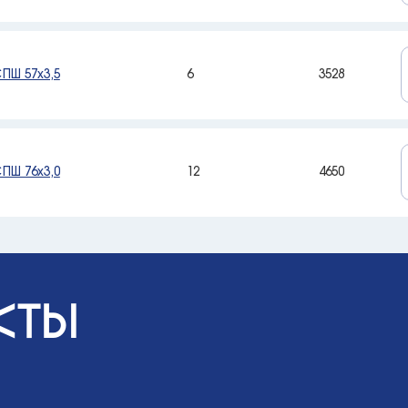
ПШ 57х3,5
6
3528
ПШ 76х3,0
12
4650
кты