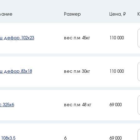
вание
Размер
Цена, ₽
К
ш дефор.102х23
вес п.м 45кг
110 000
ш дефор.83х18
вес п.м 30кг
110 000
 325х6
вес п.м 48 кг
69 000
108х3,5
6
69 000