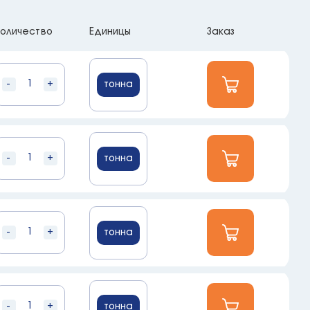
оличество
Единицы
Заказ
-
+
тонна
-
+
тонна
-
+
тонна
-
+
тонна