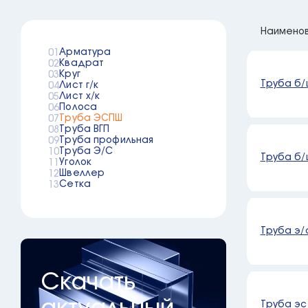
Наимено
Арматура
Квадрат
Круг
Труба б/
Лист г/к
Лист х/к
Полоса
Труба ЭСПШ
Труба ВГП
Труба профильная
Труба Э/С
Труба б/
Уголок
Швеллер
Сетка
Труба э/с
Скачать
Труба эс 