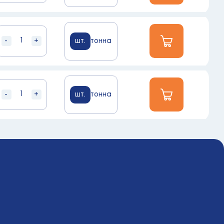
-
+
шт.
тонна
-
+
шт.
тонна