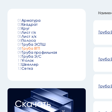
Наиме
Арматура
Квадрат
Круг
Труба В
Лист г/к
Лист х/к
Полоса
Труба ЭСПШ
Труба ВГП
Труба профильная
Труба Э/С
Труба В
Уголок
Швеллер
Сетка
Труба В
Скачать