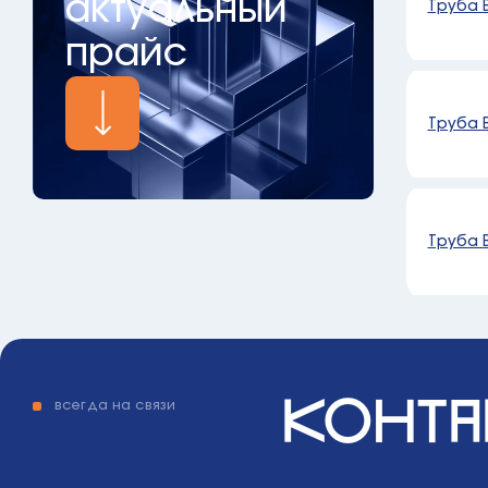
актуальный
Труба В
прайс
Труба В
Труба В
конта
всегда на связи