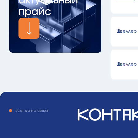
актуальный
прайс
Швеллер 
Швеллер 
конта
всегда на связи