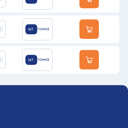
+
шт.
тонна
+
шт.
тонна