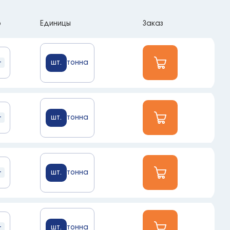
о
Единицы
Заказ
+
шт.
тонна
+
шт.
тонна
+
шт.
тонна
+
шт.
тонна