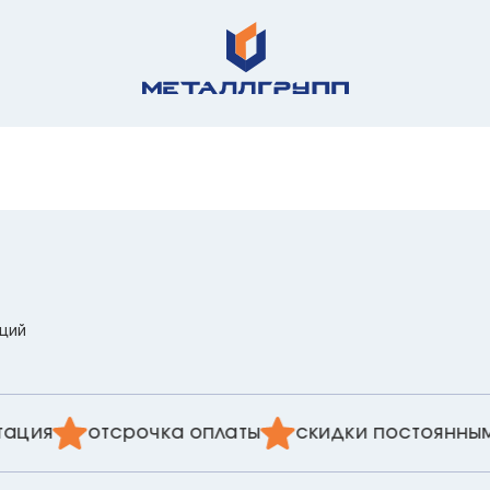
иций
ция
отсрочка оплаты
скидки постоянным 