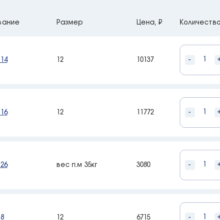
вание
Размер
Цена, ₽
Количеств
-
14
12
10137
-
16
12
11772
-
26
вес п.м 35кг
3080
-
8
12
6715